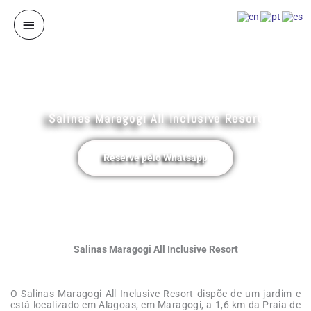
Ir
para
Menu
o
conteúdo
principal
Salinas Maragogi All Inclusive Resort
Reserve pelo Whatsapp
Salinas Maragogi All Inclusive Resort
O Salinas Maragogi All Inclusive Resort dispõe de um jardim e
está localizado em Alagoas, em Maragogi, a 1,6 km da Praia de